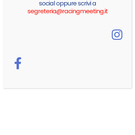
social oppure scrivi a
Mobile Apps
segreteria@racingmeeting.it
Lorem ipsum dolor sit amet, coctetur adipiscing
elit.
Creative Websites
Lorem ipsum dolor sit amet, coctetur adipiscing
elit.
SEO Optimization
Lorem ipsum dolor sit amet, coctetur adipiscing
elit.