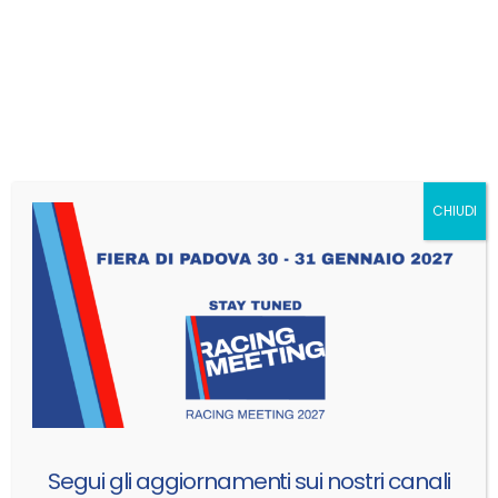
ante risus, dapibus sed lectus non, lacinia vestibulum nisi.
Morbi vitae augue quam. Nullam ac laoreet libero.
Consectetur adipiscing elit. Aliquam iaculis sit
amet enim ac sagittis. Curabitur eget leo varius,
elementum mauris eget, egestas quam.
CHIUDI
GET IN TOUCH
FOLLOW ME
Segui gli aggiornamenti sui nostri canali