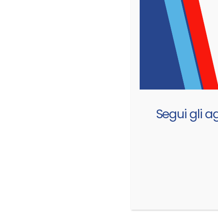
RELATED
PROJECTS
Segui gli a
Gallery
Stic
BRAND
BRA