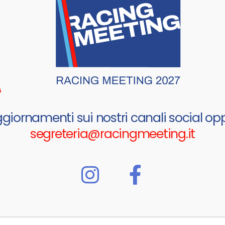
ggiornamenti sui nostri canali social opp
segreteria@racingmeeting.it
ky Content
Left Sidebar
ND
BRAND