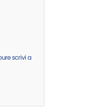
ure scrivi a
Left and Right Sidebar
Right Sideba
BRAND
BRAND