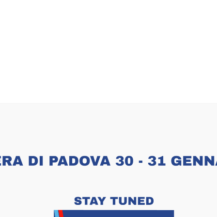
Project
Description
Lorem ipsum dolor sit amet,
nibh sed elimttis adipiscing
potenti. Proin quis eros odi
adipiscing id pretium eget, 
mi egestas fringilla non nec
Project
Details
P-Themes
Cliente:
Abilità:
BACKEND
LOGO
https://www
Project URL: