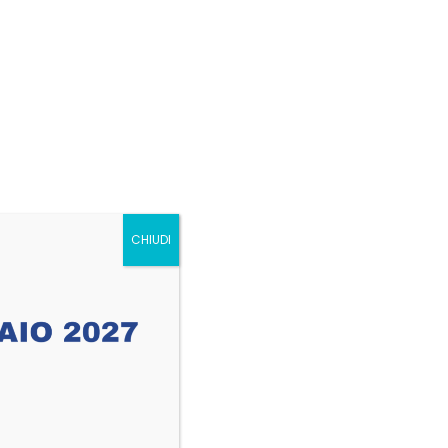
 consectetur adipiscing elit. Sed tempus
. Fusce in hendrerit purus. Suspendisse
o, dapibus dictum mauris. Donec nisi libero,
consectetur sit amet leo. Nam at eros quis
 purus.
CHIUDI
.portotheme.com/