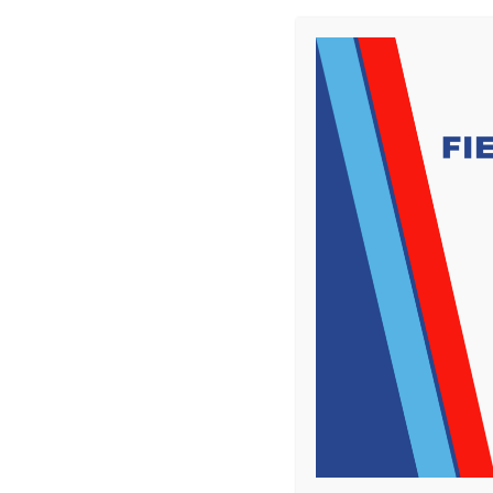
Attrezzatura Officina e Paddock
: Utensi
gazebo per assistenza, carrelli furgonati e s
gara.