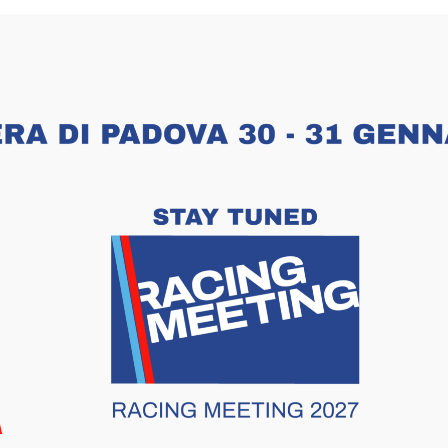
leria professionale,
Presentazioni
: Campionati 2
trutture per i campi di
Mostra Tematica
di auto
Ultime
News