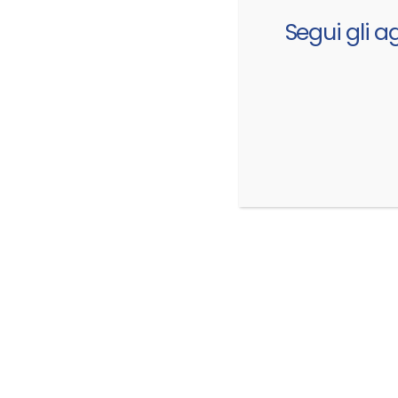
Segui gli a
a Vicenza
SPEEDLINE AL RACING MEETING 2026: UN PATRIMONI
TECNICO E SPORTIVO LUNGO CINQUANT’ANNI
amente
Non è solo un cerchio in lega; è il
..
componente tecnico che...
Febbraio 6, 2026
CI TROVI QUI