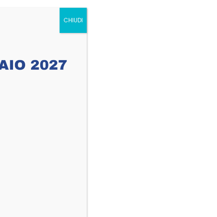
027, Libri, Talk, Iniziative Motorsport, Piloti
CHIUDI
 da competizione