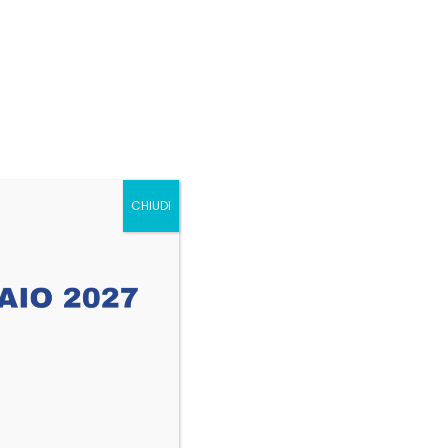
ACQUISTA IL TUO BIGLIETTO
NTATTI
s?
CHIUDI
 eu ipsum vitae velit congue iaculis vitae