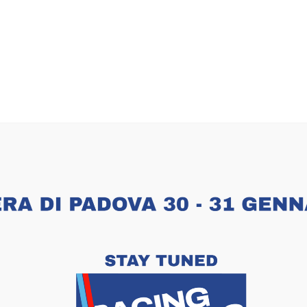
DIZIONI
PARTNER
INFO VISITATORI
INFO CO
velit imperdiet viaculis vitae
scing elit. Curabitur eget leo at velit imperdiet varius. In
e semper a, volutpat eget massa.