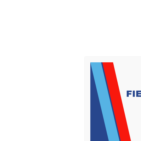
7-8 febbraio 2026
HOME
RM 2026
NEWS
E
Curabitur eget leo at 
Lorem ipsum dolor sit amet, consectetur adipi
at risus. Nullam tortor nunc, bibendum vita
MAIN PARTNERS