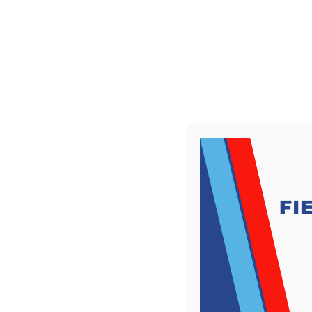
7-8 febbraio 2026
HOME
RM 2026
NEWS
E
Curabitur eget leo at 
Lorem ipsum dolor sit amet, consectetur adipi
at risus. Nullam tortor nunc, bibendum vita
MAIN PARTNERS