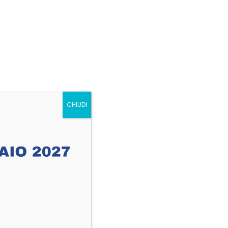
ACQUISTA IL TUO BIGLIETTO
NTATTI
s?
CHIUDI
 eu ipsum vitae velit congue iaculis vitae