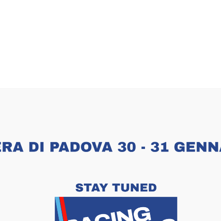
DIZIONI
PARTNER
INFO VISITATORI
INFO CO
velit imperdiet viaculis vitae
scing elit. Curabitur eget leo at velit imperdiet varius. In
e semper a, volutpat eget massa.