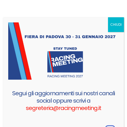
EVENTO
EVENTO
CHIUDI
EVENTO
11666
Metri quadri espositivi
Segui gli aggiornamenti sui nostri canali
social oppure scrivi a
15
segreteria@racingmeeting.it
PADIGLIONI