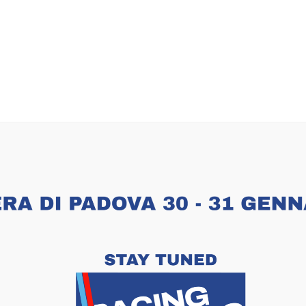
CATEGORY
BANNER
banners and description for any category of your webs