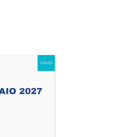
ite.
CHIUDI